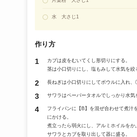
片栗粉 大さじ1
水 大さじ1
作り方
カブは皮をむいてくし形切りにする。
茎は小口切りにし、塩もみして水気を絞
長ねぎは小口切りにしてボウルに入れ、
サワラはペーパータオルでしっかり水気
フライパンに【B】を混ぜ合わせて煮汁
にかける。
煮立ったら弱火にし、アルミホイルをか
サワラとカブを取り出して器に盛る。