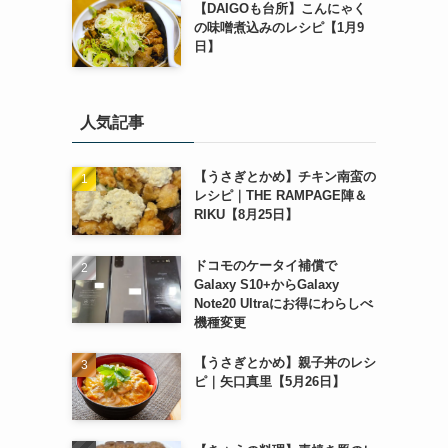
【DAIGOも台所】こんにゃく
の味噌煮込みのレシピ【1月9
日】
人気記事
【うさぎとかめ】チキン南蛮の
レシピ｜THE RAMPAGE陣＆
RIKU【8月25日】
ドコモのケータイ補償で
Galaxy S10+からGalaxy
Note20 Ultraにお得にわらしべ
機種変更
【うさぎとかめ】親子丼のレシ
ピ｜矢口真里【5月26日】