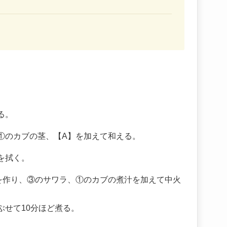
る。
①のカブの茎、【A】を加えて和える。
を拭く。
を作り、③のサワラ、①のカブの煮汁を加えて中火
ぶせて10分ほど煮る。