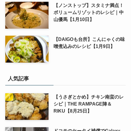
【ノンストップ】スタミナ満点！
ボリュームリゾットのレシピ｜中
山優馬【1月10日】
【DAIGOも台所】こんにゃくの味
噌煮込みのレシピ【1月9日】
人気記事
【うさぎとかめ】チキン南蛮のレ
シピ｜THE RAMPAGE陣＆
RIKU【8月25日】
ドコモのケータイ補償でGalaxy