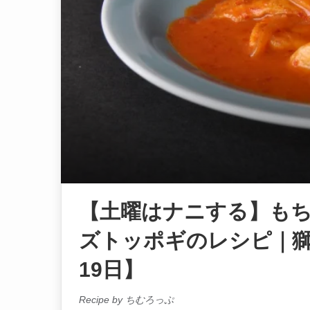
【土曜はナニする】も
ズトッポギのレシピ｜獅
19日】
Recipe by ちむろっぷ