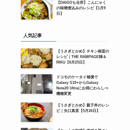
【DAIGOも台所】こんにゃく
の味噌煮込みのレシピ【1月9
日】
人気記事
【うさぎとかめ】チキン南蛮の
レシピ｜THE RAMPAGE陣＆
RIKU【8月25日】
ドコモのケータイ補償で
Galaxy S10+からGalaxy
Note20 Ultraにお得にわらしべ
機種変更
【うさぎとかめ】親子丼のレシ
ピ｜矢口真里【5月26日】