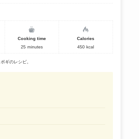
Cooking time
Calories
25
minutes
450
kcal
ッポギのレシピ。