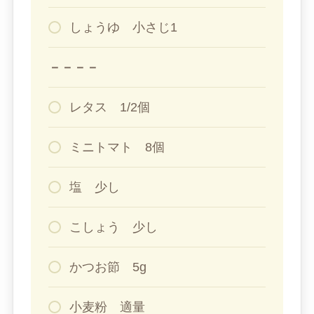
しょうゆ 小さじ1
－－－－
レタス 1/2個
ミニトマト 8個
塩 少し
こしょう 少し
かつお節 5g
小麦粉 適量