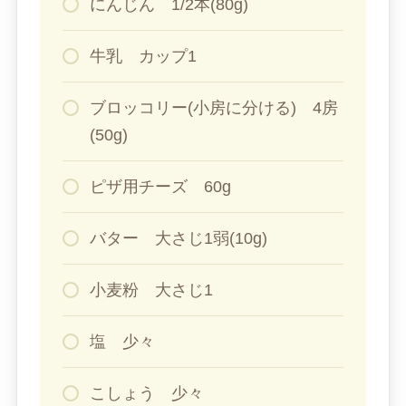
にんじん 1/2本(80g)
牛乳 カップ1
ブロッコリー(小房に分ける) 4房
(50g)
ピザ用チーズ 60g
バター 大さじ1弱(10g)
小麦粉 大さじ1
塩 少々
こしょう 少々