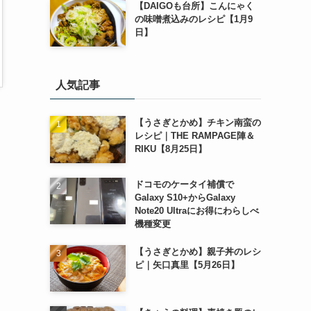
【DAIGOも台所】こんにゃく
の味噌煮込みのレシピ【1月9
日】
人気記事
【うさぎとかめ】チキン南蛮の
レシピ｜THE RAMPAGE陣＆
RIKU【8月25日】
ドコモのケータイ補償で
Galaxy S10+からGalaxy
Note20 Ultraにお得にわらしべ
機種変更
【うさぎとかめ】親子丼のレシ
ピ｜矢口真里【5月26日】