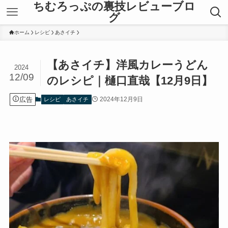
ちむろっぷの裏技レビューブロ
グ
ホーム
レシピ
あさイチ
【あさイチ】洋風カレーうどん
2024
12/09
のレシピ｜樋口直哉【12月9日】
広告
2024年12月9日
レシピ
あさイチ