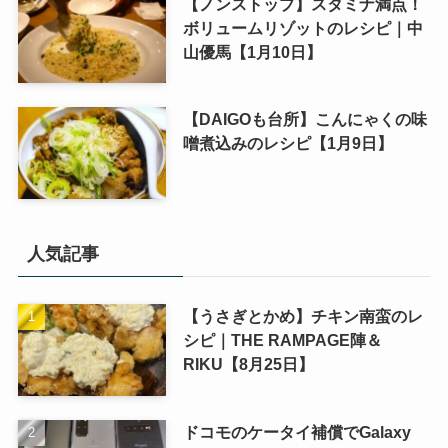
【ノンストップ】スタミナ満点！
ボリュームリゾットのレシピ｜中
山優馬【1月10日】
【DAIGOも台所】こんにゃくの味
噌煮込みのレシピ【1月9日】
人気記事
【うさぎとかめ】チキン南蛮のレ
シピ｜THE RAMPAGE陣＆
RIKU【8月25日】
ドコモのケータイ補償でGalaxy