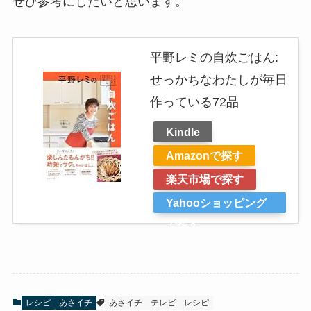
ぜひ参考にしたいと思います。
平野レミの自炊ごはん:
せっかちなわたしが毎日
作っている72品
Kindle
Amazonで探す
楽天市場で探す
Yahooショッピング
で探す
レシピ
あさイチ
あさイチ
テレビ
レシピ