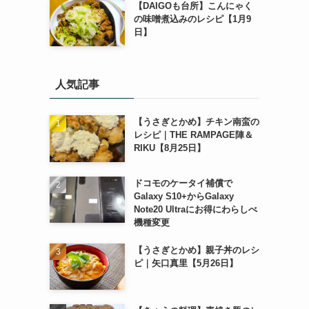
【DAIGOも台所】こんにゃく
の味噌煮込みのレシピ【1月9
日】
人気記事
【うさぎとかめ】チキン南蛮の
レシピ｜THE RAMPAGE陣＆
RIKU【8月25日】
ドコモのケータイ補償で
Galaxy S10+からGalaxy
Note20 Ultraにお得にわらしべ
機種変更
【うさぎとかめ】親子丼のレシ
ピ｜矢口真里【5月26日】