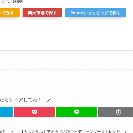
6月号 [雑誌]
onで探す
楽天市場で探す
Yahooショッピングで探す
たらシェアしてね！
原将
【カズと学ぶ】アボカドの種ごとディップソースのレシピ｜カ