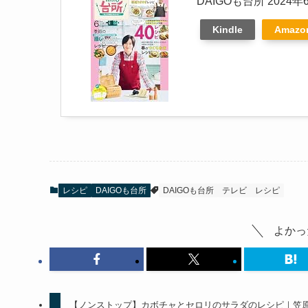
DAIGOも台所 2024年
Kindle
Amaz
レシピ
DAIGOも台所
DAIGOも台所
テレビ
レシピ
よかっ
【ノンストップ】カボチャとセロリのサラダのレシピ｜笠