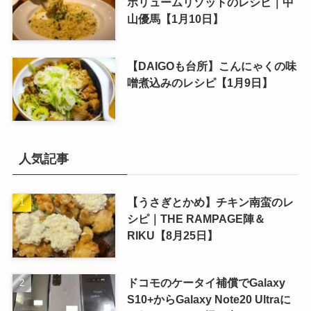
ボリュームリゾットのレシピ｜中
山優馬【1月10日】
【DAIGOも台所】こんにゃくの味
噌煮込みのレシピ【1月9日】
人気記事
【うさぎとかめ】チキン南蛮のレ
シピ｜THE RAMPAGE陣＆
RIKU【8月25日】
ドコモのケータイ補償でGalaxy
S10+からGalaxy Note20 Ultraに