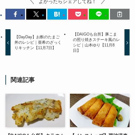
よかったらシェアしてね！
【DAIGOも台所】豚こま
【DayDay】お麩のたまご
の照り焼きステーキ風のレ
丼のレシピ｜亜希のざっく
シピ｜山本ゆり【11月8
りキッチン【11月7日】
日】
関連記事