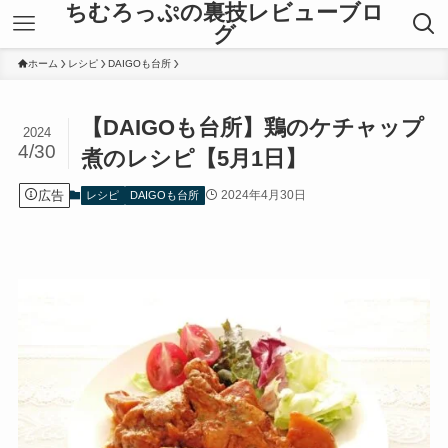
ちむろっぷの裏技レビューブロ
グ
ホーム
レシピ
DAIGOも台所
【DAIGOも台所】鶏のケチャップ
2024
4/30
煮のレシピ【5月1日】
広告
2024年4月30日
レシピ
DAIGOも台所