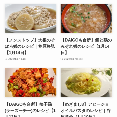
【ノンストップ】大根のそ
【DAIGOも台所】餅と鶏の
ぼろ煮のレシピ｜笠原将弘
みぞれ煮のレシピ【1月14
【1月14日】
日】
2025年1月14日
2025年1月13日
【DAIGOも台所】辣子鶏
【めざまし8】アヒージョ
(ラーズーチー)のレシピ【1
オイルパスタのレシピ｜谷
月13日】
原章介【1月10日】